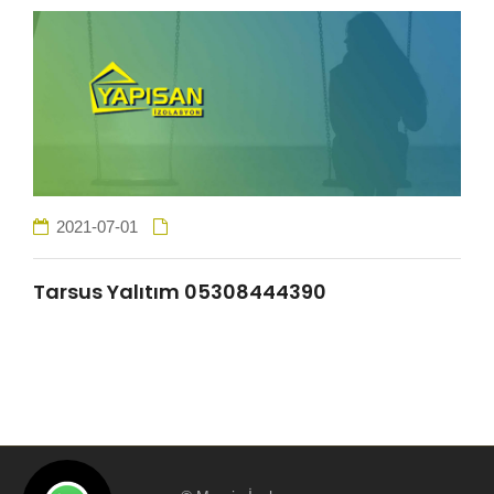
HİZMETLER
BÖLGELER
ADANA
2021-07-01
OSMANİYE
Tarsus Yalıtım 05308444390
İZOLASYON
GALERİLER
BLOG