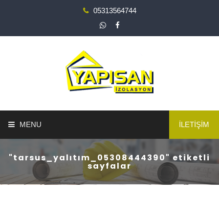
05313564744
MENU
İLETİŞİM
ANA SAYFA
"tarsus_yalıtım_05308444390" etiketli
sayfalar
YAPI GÜÇLENDİRME