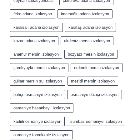
ceyhan izolasyoncular
çukurova adana izolasyon
feke adana izolasyon
imamoğlu adana izolasyon
karaisalı adana izolasyon
karataş adana izolasyon
kozan adana izolasyon
akdeniz mersin izolasyon
anamur mersin izolasyon
bozyazı mersin izolasyon
çamlıyayla mersin izolasyon
erdemli mersin izolasyon
gülnar mersin su izolasyon
mezitli mersin izolasyon
bahçe osmaniye izolasyon
osmaniye düziçi izolasyon
osmaniye hasanbeyli izolasyon
kadirli osmaniye izolasyon
sumbas osmaniye izolasyon
osmaniye toprakkale izolasyon