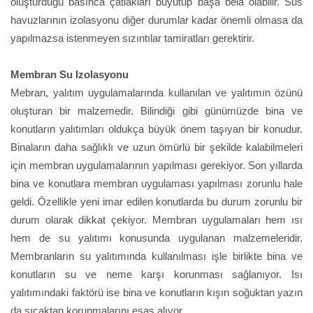
oluşturduğu basınca çatlakları büyütüp başa bela olabilir. Süs
havuzlarının izolasyonu diğer durumlar kadar önemli olmasa da
yapılmazsa istenmeyen sızıntılar tamiratları gerektirir.
Membran Su Izolasyonu
Mebran, yalıtım uygulamalarında kullanılan ve yalıtımın özünü
oluşturan bir malzemedir. Bilindiği gibi günümüzde bina ve
konutların yalıtımları oldukça büyük önem taşıyan bir konudur.
Binaların daha sağlıklı ve uzun ömürlü bir şekilde kalabilmeleri
için membran uygulamalarının yapılması gerekiyor. Son yıllarda
bina ve konutlara membran uygulaması yapılması zorunlu hale
geldi. Özellikle yeni imar edilen konutlarda bu durum zorunlu bir
durum olarak dikkat çekiyor. Membran uygulamaları hem ısı
hem de su yalıtımı konusunda uygulanan malzemeleridir.
Membranların su yalıtımında kullanılması işle birlikte bina ve
konutların su ve neme karşı korunması sağlanıyor. Isı
yalıtımındaki faktörü ise bina ve konutların kışın soğuktan yazın
da sıcaktan korunmalarını esas alıyor.