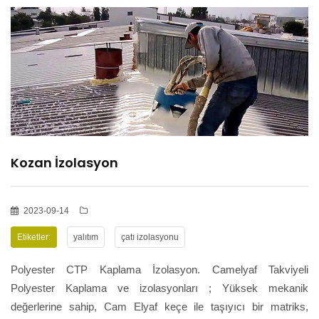
HİZMETLER
BÖLGELER
ADANA
Kozan İzolasyon
OSMANİYE
İZOLASYON
2023-09-14
Etiketler:
yalıtım
çatı izolasyonu
GALERİLER
Polyester CTP Kaplama İzolasyon. Camelyaf Takviyeli
Polyester Kaplama ve izolasyonları ; Yüksek mekanik
değerlerine sahip, Cam Elyaf keçe ile taşıyıcı bir matriks,
BLOG