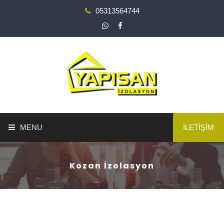
05313564744
MENU
İLETİŞİM
ANA SAYFA
Kozan İzolasyon
YAPI GÜÇLENDİRME