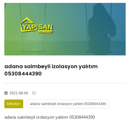
HİZMETLER
BÖLGELER
ADANA
adana saimbeyli izolasyon yalıtım
OSMANİYE
05308444390
İZOLASYON
2021-08-06
Etiketler:
adana saimbeyli izolasyon yalıtım 05308444390
GALERİLER
adana saimbeyli izolasyon yalıtım 05308444390
BLOG