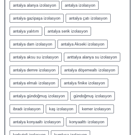
antalya alanya izolasyon
antalya izolasyon
antalya gazipaşa izolasyon
antalya çatı izolasyon
antalya yalıtım
antalya serik izolasyon
antalya dam izolasyon
antalya Akseki izolasyon
antalya aksu su izolasyon
anttalya alanya su izolasyon
antalya demre izolasyon
antalya döşemealtı izolasyon
antalya elmalı izolasyon
antalya finike izolasyon
antalya gündoğmuş izolasyon
gündoğmuş izolasyon
ibradı izolasyon
kaş izolasyon
kemer izolasyon
antalya konyaaltı izolasyon
konyaalttı izolasyon
korkuteli izolasyon
kumluca izolasyon