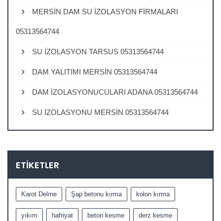
MERSİN DAM SU İZOLASYON FİRMALARI
05313564744
SU İZOLASYON TARSUS 05313564744
DAM YALITIMI MERSİN 05313564744
DAM İZOLASYONUCULARI ADANA 05313564744
SU İZOLASYONU MERSİN 05313564744
ETIKETLER
Karot Delme
Şap betonu kırma
kolon kırma
yıkım
hafriyat
beton kesme
derz kesme