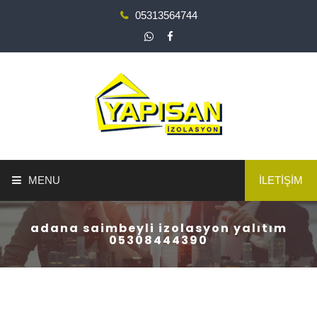
05313564744
MENU
İLETİŞİM
ANA SAYFA
adana saimbeyli izolasyon yalıtım
05308444390
YAPI GÜÇLENDİRME