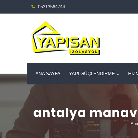
05313564744
ANA SAYFA
YAPI GÜÇLENDİRME
HİZ
antalya manav
Ana