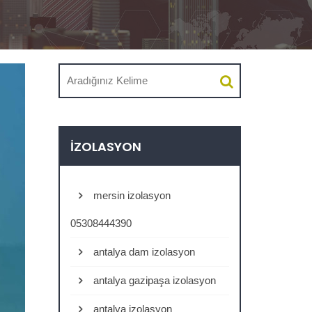
İZOLASYON
mersin izolasyon
05308444390
antalya dam izolasyon
antalya gazipaşa izolasyon
antalya izolasyon