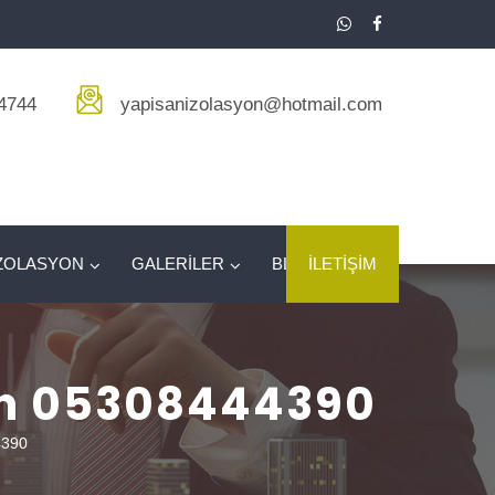
4744
yapisanizolasyon@hotmail.com
ZOLASYON
GALERİLER
BLOG
İLETİŞİM
on 05308444390
4390