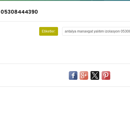
n 05308444390
Etiketler:
antalya manavgat yalıtım izolasyon 053