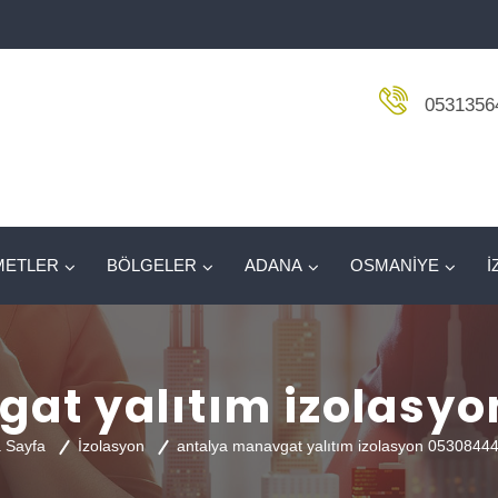
0531356
METLER
BÖLGELER
ADANA
OSMANİYE
İ
gat yalıtım izolasy
 Sayfa
İzolasyon
antalya manavgat yalıtım izolasyon 0530844