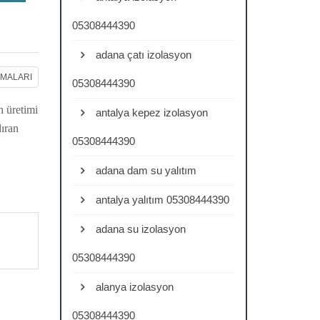
05308444390
adana çatı izolasyon
RMALARI
05308444390
 üretimi
antalya kepez izolasyon
dıran
05308444390
adana dam su yalıtım
antalya yalıtım 05308444390
adana su izolasyon
05308444390
alanya izolasyon
05308444390