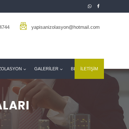
4744
yapisanizolasyon@hotmail.com
ZOLASYON
GALERİLER
BLOG
İLETİŞİM
ALARI