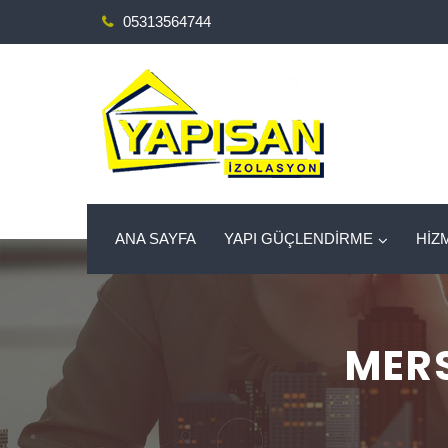
05313564744
ANA SAYFA
YAPI GÜÇLENDİRME
HİZ
MERS