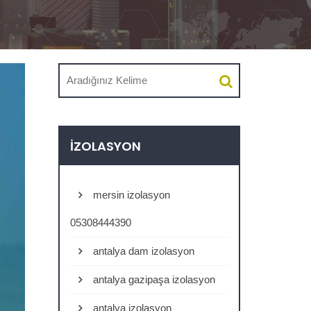
İZOLASYON
mersin izolasyon
05308444390
antalya dam izolasyon
antalya gazipaşa izolasyon
antalya izolasyon