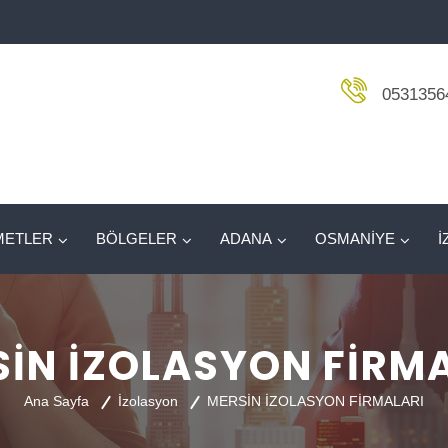
0531356
METLER
BÖLGELER
ADANA
OSMANİYE
İ
İN İZOLASYON FİRM
Ana Sayfa
İzolasyon
MERSİN İZOLASYON FİRMALARI