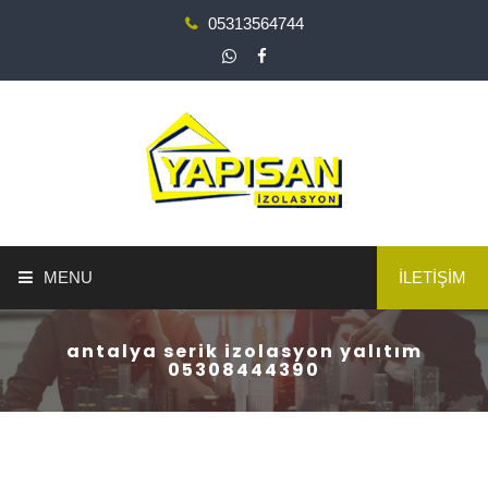
05313564744
MENU
İLETİŞİM
ANA SAYFA
antalya serik izolasyon yalıtım
05308444390
YAPI GÜÇLENDİRME