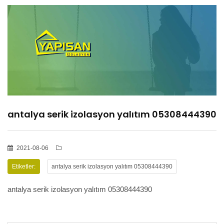
HİZMETLER
BÖLGELER
ADANA
antalya serik izolasyon yalıtım 05308444390
OSMANİYE
İZOLASYON
2021-08-06
Etiketler:
antalya serik izolasyon yalıtım 05308444390
GALERİLER
antalya serik izolasyon yalıtım 05308444390
BLOG