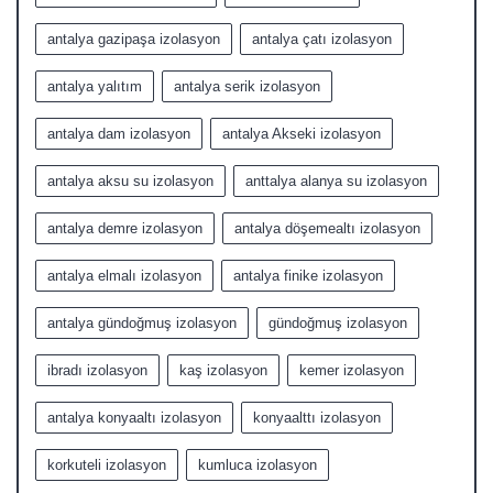
antalya gazipaşa izolasyon
antalya çatı izolasyon
antalya yalıtım
antalya serik izolasyon
antalya dam izolasyon
antalya Akseki izolasyon
antalya aksu su izolasyon
anttalya alanya su izolasyon
antalya demre izolasyon
antalya döşemealtı izolasyon
antalya elmalı izolasyon
antalya finike izolasyon
antalya gündoğmuş izolasyon
gündoğmuş izolasyon
ibradı izolasyon
kaş izolasyon
kemer izolasyon
antalya konyaaltı izolasyon
konyaalttı izolasyon
korkuteli izolasyon
kumluca izolasyon