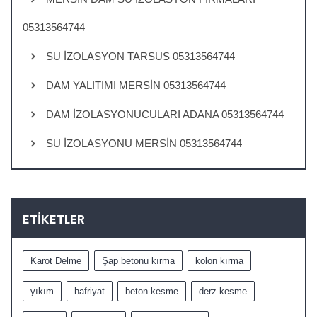
05313564744
SU İZOLASYON TARSUS 05313564744
DAM YALITIMI MERSİN 05313564744
DAM İZOLASYONUCULARI ADANA 05313564744
SU İZOLASYONU MERSİN 05313564744
ETIKETLER
Karot Delme
Şap betonu kırma
kolon kırma
yıkım
hafriyat
beton kesme
derz kesme