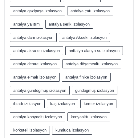
antalya gazipaşa izolasyon
antalya çatı izolasyon
antalya yalıtım
antalya serik izolasyon
antalya dam izolasyon
antalya Akseki izolasyon
antalya aksu su izolasyon
anttalya alanya su izolasyon
antalya demre izolasyon
antalya döşemealtı izolasyon
antalya elmalı izolasyon
antalya finike izolasyon
antalya gündoğmuş izolasyon
gündoğmuş izolasyon
ibradı izolasyon
kaş izolasyon
kemer izolasyon
antalya konyaaltı izolasyon
konyaalttı izolasyon
korkuteli izolasyon
kumluca izolasyon