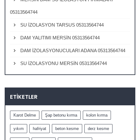
05313564744
SU İZOLASYON TARSUS 05313564744
DAM YALITIMI MERSİN 05313564744
DAM İZOLASYONUCULARI ADANA 05313564744
SU İZOLASYONU MERSİN 05313564744
ETIKETLER
Karot Delme
Şap betonu kırma
kolon kırma
yıkım
hafriyat
beton kesme
derz kesme