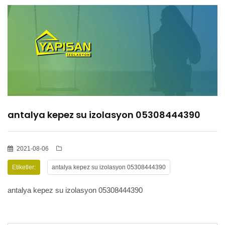
HİZMETLER
BÖLGELER
ADANA
antalya kepez su izolasyon 05308444390
OSMANİYE
İZOLASYON
2021-08-06
Etiketler:
antalya kepez su izolasyon 05308444390
GALERİLER
antalya kepez su izolasyon 05308444390
BLOG