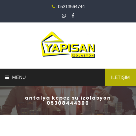
05313564744
MENU
İLETİŞİM
ANA SAYFA
antalya kepez su izolasyon
05308444390
YAPI GÜÇLENDİRME