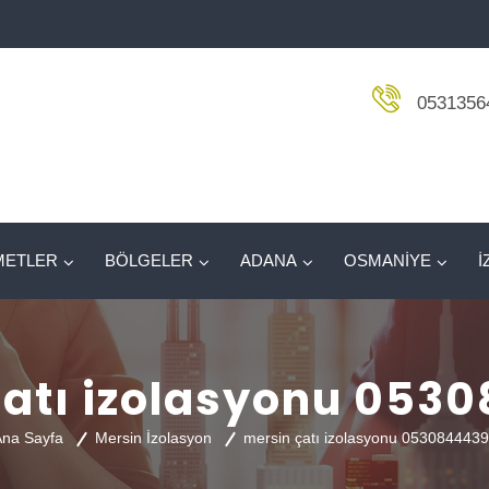
0531356
METLER
BÖLGELER
ADANA
OSMANİYE
İ
çatı izolasyonu 053
na Sayfa
Mersin İzolasyon
mersin çatı izolasyonu 053084443