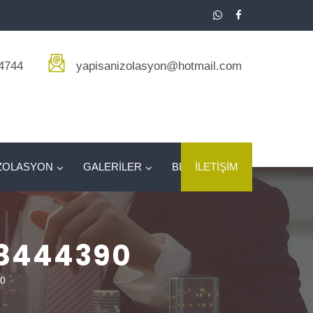
4744
yapisanizolasyon@hotmail.com
ZOLASYON
GALERİLER
BLOG
İLETİŞİM
08444390
90