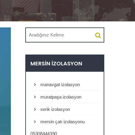
MERSIN İZOLASYON
manavgat izolasyon
muratpaşa izolasyon
serik izolasyon
mersin çatı izolasyonu
05308444390