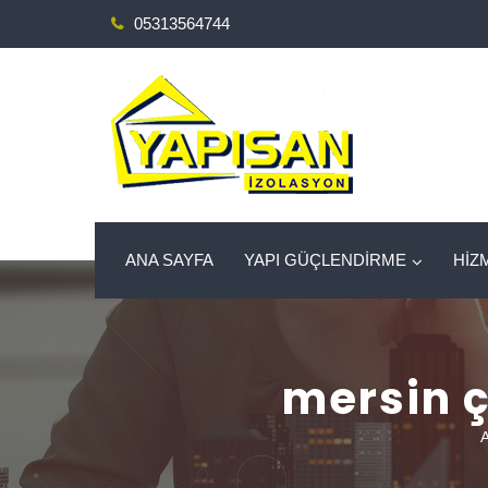
05313564744
ANA SAYFA
YAPI GÜÇLENDİRME
HİZ
mersin 
A