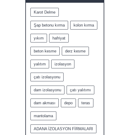
Karot Delme
Şap betonu kırma
kolon kırma
yıkım
hafriyat
beton kesme
derz kesme
yalıtım
izolasyon
çatı izolasyonu
dam izolasyonu
çatı yalıtımı
dam akması
depo
teras
mantolama
ADANA İZOLASYON FİRMALARI