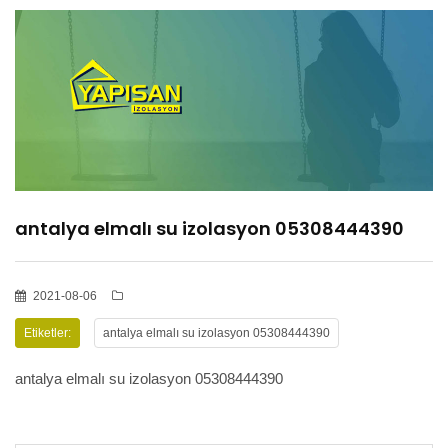
HİZMETLER
BÖLGELER
ADANA
antalya elmalı su izolasyon 05308444390
OSMANİYE
İZOLASYON
2021-08-06
Etiketler:
antalya elmalı su izolasyon 05308444390
GALERİLER
antalya elmalı su izolasyon 05308444390
BLOG