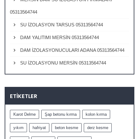
05313564744
SU İZOLASYON TARSUS 05313564744
DAM YALITIMI MERSİN 05313564744
DAM İZOLASYONUCULARI ADANA 05313564744
SU İZOLASYONU MERSİN 05313564744
ETIKETLER
Karot Delme
Şap betonu kırma
kolon kırma
yıkım
hafriyat
beton kesme
derz kesme