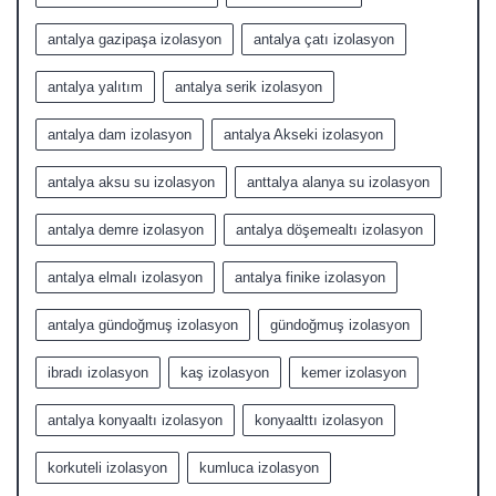
antalya gazipaşa izolasyon
antalya çatı izolasyon
antalya yalıtım
antalya serik izolasyon
antalya dam izolasyon
antalya Akseki izolasyon
antalya aksu su izolasyon
anttalya alanya su izolasyon
antalya demre izolasyon
antalya döşemealtı izolasyon
antalya elmalı izolasyon
antalya finike izolasyon
antalya gündoğmuş izolasyon
gündoğmuş izolasyon
ibradı izolasyon
kaş izolasyon
kemer izolasyon
antalya konyaaltı izolasyon
konyaalttı izolasyon
korkuteli izolasyon
kumluca izolasyon