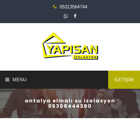
05313564744
MENU
İLETİŞİM
ANA SAYFA
antalya elmalı su izolasyon
05308444390
YAPI GÜÇLENDİRME