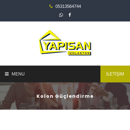
05313564744
MENU
İLETİŞİM
ANA SAYFA
Kolon Güçlendirme
YAPI GÜÇLENDİRME