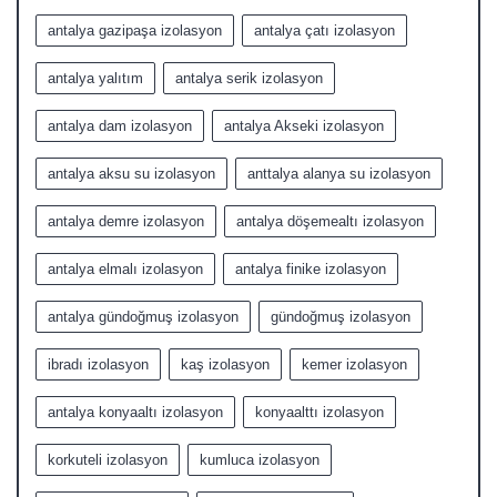
antalya gazipaşa izolasyon
antalya çatı izolasyon
antalya yalıtım
antalya serik izolasyon
antalya dam izolasyon
antalya Akseki izolasyon
antalya aksu su izolasyon
anttalya alanya su izolasyon
antalya demre izolasyon
antalya döşemealtı izolasyon
antalya elmalı izolasyon
antalya finike izolasyon
antalya gündoğmuş izolasyon
gündoğmuş izolasyon
ibradı izolasyon
kaş izolasyon
kemer izolasyon
antalya konyaaltı izolasyon
konyaalttı izolasyon
korkuteli izolasyon
kumluca izolasyon