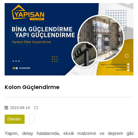
HİZMETLER
BÖLGELER
ADANA
OSMANİYE
Kolon Güçlendirme
İZOLASYON
2023-09-14
GALERİLER
Etiketler:
Yapım, detay hatalarında, eksik malzeme ve deprem gibi
BLOG