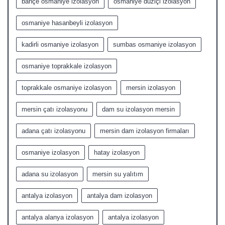
bahçe osmaniye izolasyon
osmaniye düziçi izolasyon
osmaniye hasanbeyli izolasyon
kadirli osmaniye izolasyon
sumbas osmaniye izolasyon
osmaniye toprakkale izolasyon
toprakkale osmaniye izolasyon
mersin izolasyon
mersin çatı izolasyonu
dam su izolasyon mersin
adana çatı izolasyonu
mersin dam izolasyon firmaları
osmaniye izolasyon
hatay izolasyon
adana su izolasyon
mersin su yalıtım
antalya izolasyon
antalya dam izolasyon
antalya alanya izolasyon
antalya izolasyon