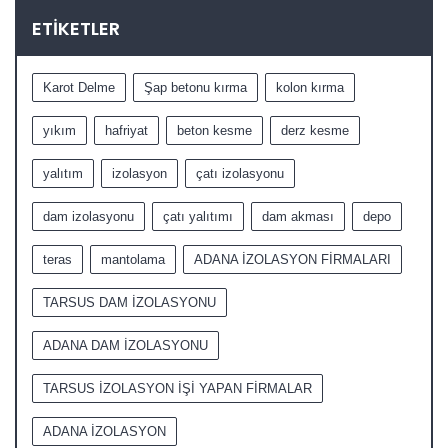
ETIKETLER
Karot Delme
Şap betonu kırma
kolon kırma
yıkım
hafriyat
beton kesme
derz kesme
yalıtım
izolasyon
çatı izolasyonu
dam izolasyonu
çatı yalıtımı
dam akması
depo
teras
mantolama
ADANA İZOLASYON FİRMALARI
TARSUS DAM İZOLASYONU
ADANA DAM İZOLASYONU
TARSUS İZOLASYON İŞİ YAPAN FİRMALAR
ADANA İZOLASYON