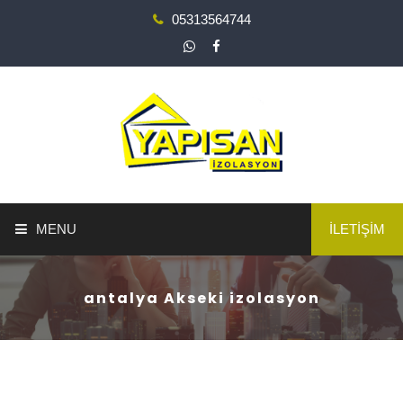
05313564744
MENU
İLETİŞİM
ANA SAYFA
antalya Akseki izolasyon
YAPI GÜÇLENDİRME