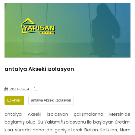
HİZMETLER
BÖLGELER
ADANA
antalya Akseki izolasyon
OSMANİYE
İZOLASYON
2021-06-14
Etiketler:
antalya Akseki izolasyon
GALERİLER
antalya Akseki izolasyon çalışmalarına Mersin’de
başlamış olup, Su Yalıtımı/izolasyonu ile başlayan üretimi
kısa sürede daha da genişleterek Beton Katkıları, Nem
BLOG