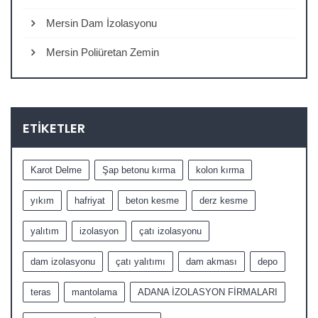
Mersin Dam İzolasyonu
Mersin Poliüretan Zemin
ETIKETLER
Karot Delme
Şap betonu kırma
kolon kırma
yıkım
hafriyat
beton kesme
derz kesme
yalıtım
izolasyon
çatı izolasyonu
dam izolasyonu
çatı yalıtımı
dam akması
depo
teras
mantolama
ADANA İZOLASYON FİRMALARI