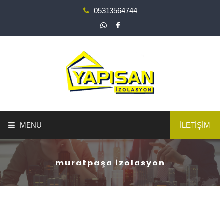
05313564744
MENU
İLETİŞİM
ANA SAYFA
muratpaşa izolasyon
YAPI GÜÇLENDİRME