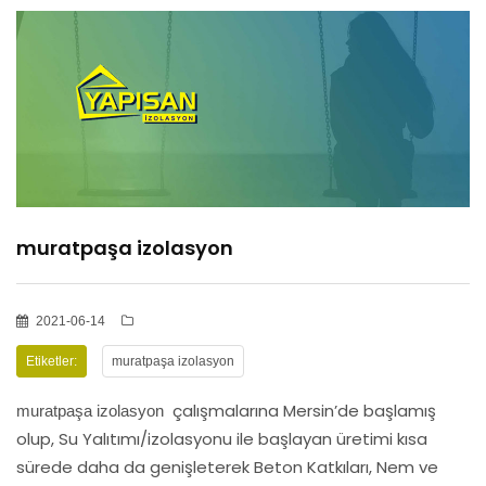
HİZMETLER
BÖLGELER
ADANA
muratpaşa izolasyon
OSMANİYE
İZOLASYON
2021-06-14
Etiketler:
muratpaşa izolasyon
GALERİLER
çalışmalarına Mersin’de başlamış
muratpaşa izolasyon
olup, Su Yalıtımı/izolasyonu ile başlayan üretimi kısa
sürede daha da genişleterek Beton Katkıları, Nem ve
BLOG