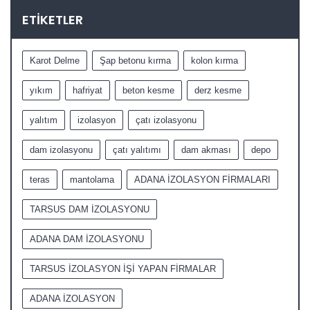
ETIKETLER
Karot Delme
Şap betonu kırma
kolon kırma
yıkım
hafriyat
beton kesme
derz kesme
yalıtım
izolasyon
çatı izolasyonu
dam izolasyonu
çatı yalıtımı
dam akması
depo
teras
mantolama
ADANA İZOLASYON FİRMALARI
TARSUS DAM İZOLASYONU
ADANA DAM İZOLASYONU
TARSUS İZOLASYON İŞİ YAPAN FİRMALAR
ADANA İZOLASYON