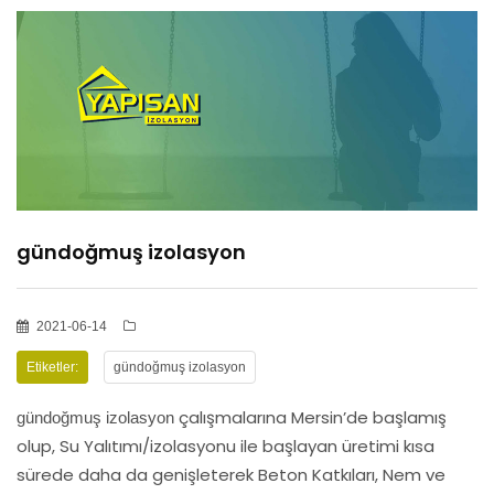
HİZMETLER
BÖLGELER
ADANA
gündoğmuş izolasyon
OSMANİYE
İZOLASYON
2021-06-14
Etiketler:
gündoğmuş izolasyon
GALERİLER
çalışmalarına Mersin’de başlamış
gündoğmuş izolasyon
olup, Su Yalıtımı/izolasyonu ile başlayan üretimi kısa
sürede daha da genişleterek Beton Katkıları, Nem ve
BLOG