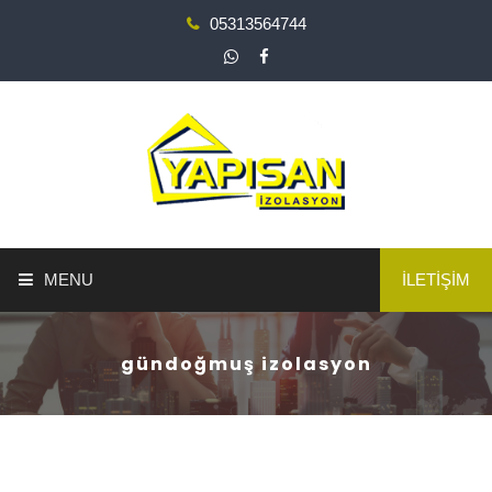
05313564744
MENU
İLETİŞİM
ANA SAYFA
gündoğmuş izolasyon
YAPI GÜÇLENDİRME