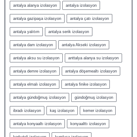
antalya alanya izolasyon
antalya izolasyon
antalya gazipaşa izolasyon
antalya çatı izolasyon
antalya yalıtım
antalya serik izolasyon
antalya dam izolasyon
antalya Akseki izolasyon
antalya aksu su izolasyon
anttalya alanya su izolasyon
antalya demre izolasyon
antalya döşemealtı izolasyon
antalya elmalı izolasyon
antalya finike izolasyon
antalya gündoğmuş izolasyon
gündoğmuş izolasyon
ibradı izolasyon
kaş izolasyon
kemer izolasyon
antalya konyaaltı izolasyon
konyaalttı izolasyon
korkuteli izolasyon
kumluca izolasyon