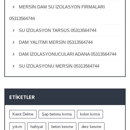
MERSİN DAM SU İZOLASYON FİRMALARI
05313564744
SU İZOLASYON TARSUS 05313564744
DAM YALITIMI MERSİN 05313564744
DAM İZOLASYONUCULARI ADANA 05313564744
SU İZOLASYONU MERSİN 05313564744
ETIKETLER
Karot Delme
Şap betonu kırma
kolon kırma
yıkım
hafriyat
beton kesme
derz kesme