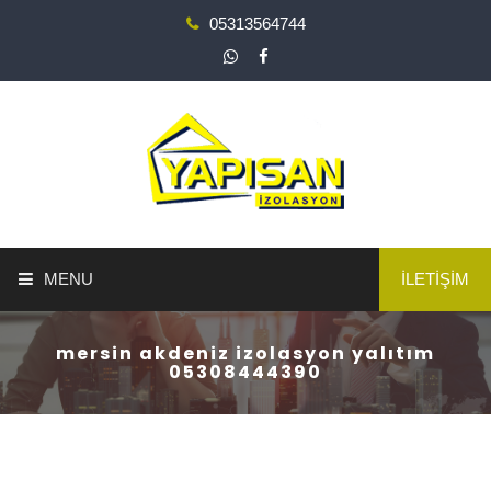
05313564744
MENU
İLETİŞİM
ANA SAYFA
mersin akdeniz izolasyon yalıtım
05308444390
YAPI GÜÇLENDİRME