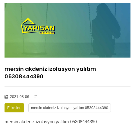
HİZMETLER
BÖLGELER
ADANA
mersin akdeniz izolasyon yalıtım
OSMANİYE
05308444390
İZOLASYON
2021-08-06
Etiketler:
mersin akdeniz izolasyon yalıtım 05308444390
GALERİLER
mersin akdeniz izolasyon yalıtım 05308444390
BLOG