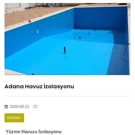
HİZMETLER
BÖLGELER
ADANA
OSMANİYE
Adana Havuz İzolasyonu
İZOLASYON
2020-09-11
GALERİLER
Etiketler:
Yüzme Havuzu İzolasyonu
BLOG