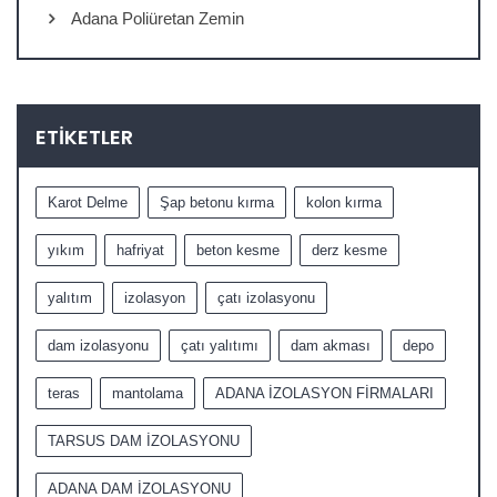
Adana Poliüretan Zemin
ETIKETLER
Karot Delme
Şap betonu kırma
kolon kırma
yıkım
hafriyat
beton kesme
derz kesme
yalıtım
izolasyon
çatı izolasyonu
dam izolasyonu
çatı yalıtımı
dam akması
depo
teras
mantolama
ADANA İZOLASYON FİRMALARI
TARSUS DAM İZOLASYONU
ADANA DAM İZOLASYONU