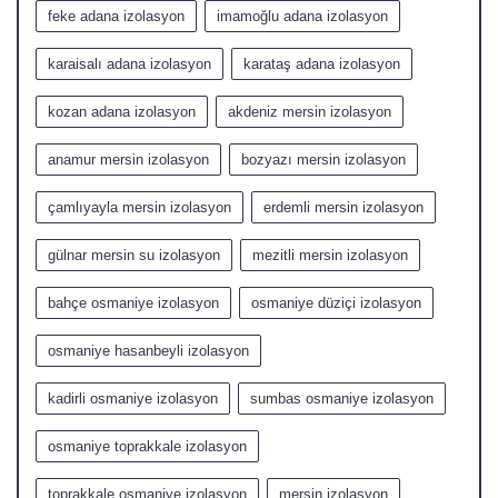
feke adana izolasyon
imamoğlu adana izolasyon
karaisalı adana izolasyon
karataş adana izolasyon
kozan adana izolasyon
akdeniz mersin izolasyon
anamur mersin izolasyon
bozyazı mersin izolasyon
çamlıyayla mersin izolasyon
erdemli mersin izolasyon
gülnar mersin su izolasyon
mezitli mersin izolasyon
bahçe osmaniye izolasyon
osmaniye düziçi izolasyon
osmaniye hasanbeyli izolasyon
kadirli osmaniye izolasyon
sumbas osmaniye izolasyon
osmaniye toprakkale izolasyon
toprakkale osmaniye izolasyon
mersin izolasyon