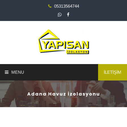
05313564744
MENU
İLETİŞİM
ANA SAYFA
Adana Havuz İzolasyonu
YAPI GÜÇLENDİRME