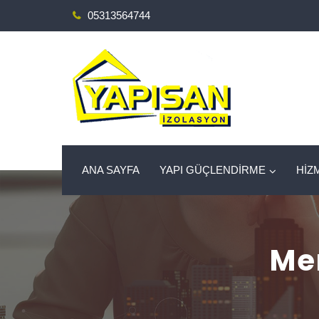
05313564744
ANA SAYFA
YAPI GÜÇLENDİRME
HİZ
Mer