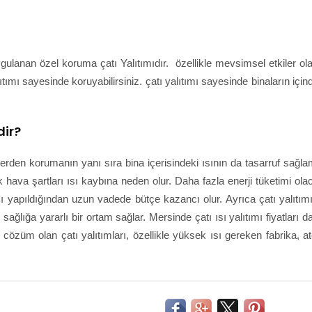
uygulanan özel koruma çatı Yalıtımıdır. özellikle mevsimsel etkiler ol
tımı sayesinde koruyabilirsiniz. çatı yalıtımı sayesinde binaların içind
dir?
nlerden korumanın yanı sıra bina içerisindeki ısının da tasarruf sağla
ava şartları ısı kaybına neden olur. Daha fazla enerji tüketimi ola
mı yapıldığından uzun vadede bütçe kazancı olur. Ayrıca çatı yalıtım
ğlığa yararlı bir ortam sağlar. Mersinde çatı ısı yalıtımı fiyatları d
ir cözüm olan çatı yalıtımları, özellikle yüksek ısı gereken fabrika, at