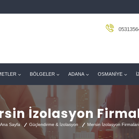
0531356
METLER
BÖLGELER
ADANA
OSMANİYE
İ
sin İzolasyon Firma
Ana Sayfa
Güçlendirme & İzolasyon
Mersin İzolasyon Firmalar