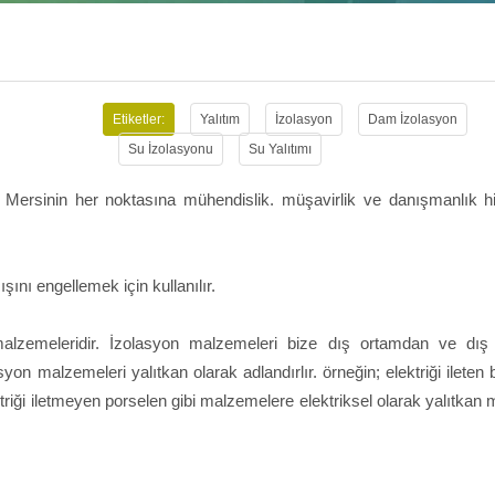
Etiketler:
Yalıtım
İzolasyon
Dam İzolasyon
Su İzolasyonu
Su Yalıtımı
Mersinin her noktasına mühendislik. müşavirlik ve danışmanlık hi
ını engellemek için kullanılır.
malzemeleridir. İzolasyon malzemeleri bize dış ortamdan ve dış
on malzemeleri yalıtkan olarak adlandırlır. örneğin; elektriği ileten 
triği iletmeyen porselen gibi malzemelere elektriksel olarak yalıtka