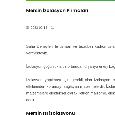
Mersin İzolasyon Firmaları
2023-09-14
Saha Deneyleri ile uzman ve tecrübeli kadromuzla 
vermekteyiz.
İzolasyon çoğunlukla bir ortamdan dışarıya enerji kaçış
İzolasyon yapılması için gerekli olan izolasyon 
etkilerinden korumayı sağlayan malzemelerdir. İzolasy
malzemelere elektriksel olarak iletken malzeme, elek
denir.
Mersin Isı izolasyonu