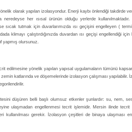
nelik olarak yapılan izolasyondur. Enerji kaybı önlendiği takdirde ve
a neredeyse her ısısal ürünün olduğu yerlerde kullanılmaktadır. 
ise sıcak tutmak için duvarlarımızda ısı geçişini engelleyen ( term
dada klimayı çalıştırdığınızda duvardan ısı geçişi engellendiği için
uf yapmış olursunuz.
ecrit edilmesine yönelik yapılan yapısal uygulamaların tümünü kapsar
a zemin katlarında ve döşemelerinde izolasyon çalışması yapılabilir. 
orilendirilir.
esini düşüren belli başlı olumsuz etkenler şunlardır: su, nem, ses
ine ulaşmadan engellenmesi tecrit işlemidir. Mersin ilinde tecrit 
i kullanılması gerekir. İzolasyon çeşitleri de binaya ulaşması en