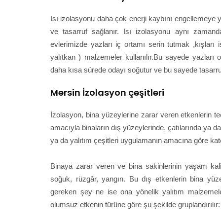
Isı izolasyonu daha çok enerji kaybını engellemeye yö
ve tasarruf sağlanır. Isı izolasyonu aynı zamand
evlerimizde yazları iç ortamı serin tutmak ,kışları 
yalıtkan ) malzemeler kullanılır.Bu sayede yazları o
daha kısa sürede odayı soğutur ve bu sayede tasarr
Mersin İzolasyon çeşitleri
İzolasyon, bina yüzeylerine zarar veren etkenlerin t
amacıyla binaların dış yüzeylerinde, çatılarında ya d
ya da yalıtım çeşitleri uygulamanın amacına göre kateg
Binaya zarar veren ve bina sakinlerinin yaşam kalit
soğuk, rüzgâr, yangın. Bu dış etkenlerin bina yüzey
gereken şey ne ise ona yönelik yalıtım malzemeler
olumsuz etkenin türüne göre şu şekilde gruplandırılır: