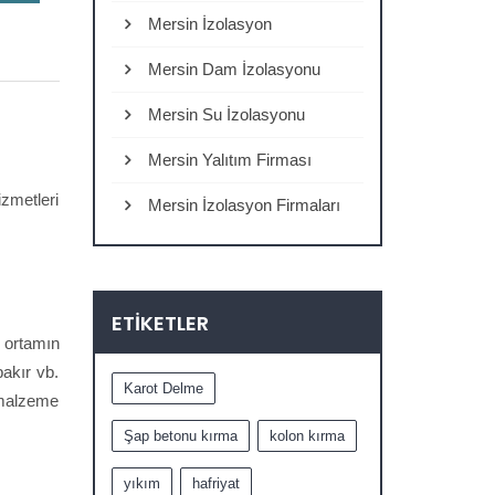
Mersin İzolasyon
Mersin Dam İzolasyonu
Mersin Su İzolasyonu
Mersin Yalıtım Firması
zmetleri
Mersin İzolasyon Firmaları
ETIKETLER
 ortamın
bakır vb.
Karot Delme
n malzeme
Şap betonu kırma
kolon kırma
yıkım
hafriyat