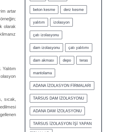
beton kesme
derz kesme
rim artar
örneğin;
yalıtım
izolasyon
ik olarak
 klimanız
çatı izolasyonu
dam izolasyonu
çatı yalıtımı
dam akması
depo
teras
. Yalıtım
mantolama
İzolasyon
ADANA İZOLASYON FİRMALARI
TARSUS DAM İZOLASYONU
, sıcak,
edilmesi
ADANA DAM İZOLASYONU
gellenen
TARSUS İZOLASYON İŞİ YAPAN