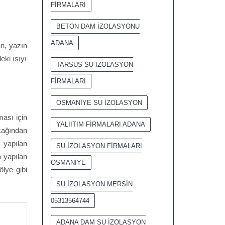
FİRMALARI
BETON DAM İZOLASYONU
ADANA
an, yazın
eki ısıyı
TARSUS SU İZOLASYON
FİRMALARI
OSMANİYE SU İZOLASYON
ması için
YALIITIM FİRMALARI ADANA
cağından
ı yapılan
SU İZOLASYON FİRMALARI
a yapılan
OSMANİYE
ölye gibi
SU İZOLASYON MERSİN
05313564744
ADANA DAM SU İZOLASYON