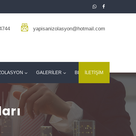
4744
yapisanizolasyon@hotmail.com
ZOLASYON
GALERİLER
BLOG
İLETİŞİM
ları
ı