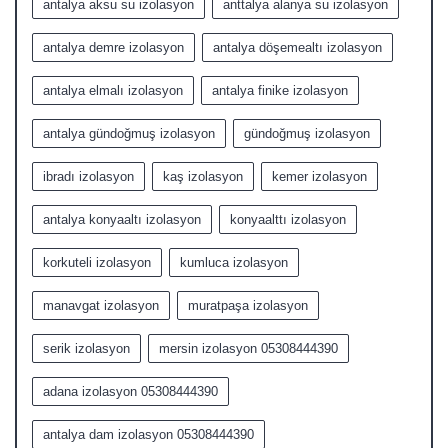
antalya aksu su izolasyon
anttalya alanya su izolasyon
antalya demre izolasyon
antalya döşemealtı izolasyon
antalya elmalı izolasyon
antalya finike izolasyon
antalya gündoğmuş izolasyon
gündoğmuş izolasyon
ibradı izolasyon
kaş izolasyon
kemer izolasyon
antalya konyaaltı izolasyon
konyaalttı izolasyon
korkuteli izolasyon
kumluca izolasyon
manavgat izolasyon
muratpaşa izolasyon
serik izolasyon
mersin izolasyon 05308444390
adana izolasyon 05308444390
antalya dam izolasyon 05308444390