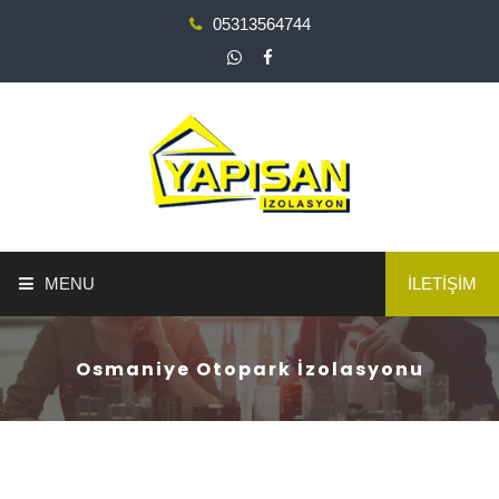
05313564744
MENU
İLETİŞİM
ANA SAYFA
Osmaniye Otopark İzolasyonu
YAPI GÜÇLENDİRME