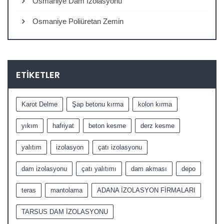
Osmaniye Dam İzolasyonu
Osmaniye Poliüretan Zemin
ETIKETLER
Karot Delme
Şap betonu kırma
kolon kırma
yıkım
hafriyat
beton kesme
derz kesme
yalıtım
izolasyon
çatı izolasyonu
dam izolasyonu
çatı yalıtımı
dam akması
depo
teras
mantolama
ADANA İZOLASYON FİRMALARI
TARSUS DAM İZOLASYONU