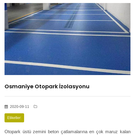
HİZMETLER
BÖLGELER
ADANA
OSMANİYE
Osmaniye Otopark İzolasyonu
İZOLASYON
2020-09-11
GALERİLER
Etiketler:
Otopark üstü zemini beton çatlamalarına en çok maruz kalan
BLOG