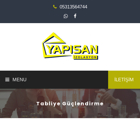
05313564744
MENU
İLETİŞİM
ANA SAYFA
Tabliye Güçlendirme
YAPI GÜÇLENDİRME