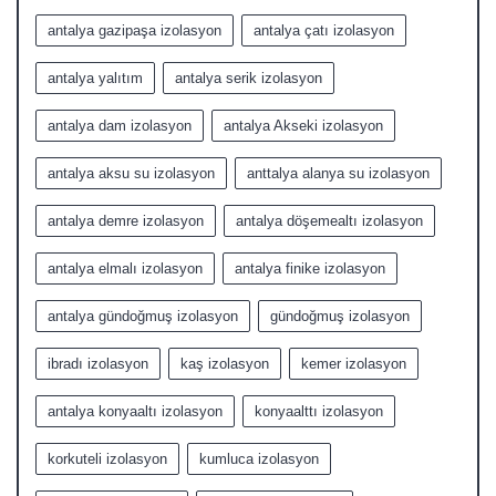
antalya gazipaşa izolasyon
antalya çatı izolasyon
antalya yalıtım
antalya serik izolasyon
antalya dam izolasyon
antalya Akseki izolasyon
antalya aksu su izolasyon
anttalya alanya su izolasyon
antalya demre izolasyon
antalya döşemealtı izolasyon
antalya elmalı izolasyon
antalya finike izolasyon
antalya gündoğmuş izolasyon
gündoğmuş izolasyon
ibradı izolasyon
kaş izolasyon
kemer izolasyon
antalya konyaaltı izolasyon
konyaalttı izolasyon
korkuteli izolasyon
kumluca izolasyon