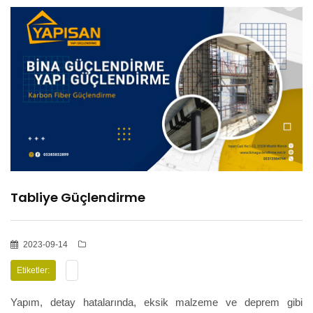
HİZMETLER
BÖLGELER
ADANA
OSMANİYE
Tabliye Güçlendirme
İZOLASYON
2023-09-14
GALERİLER
Etiketler:
Yapım, detay hatalarında, eksik malzeme ve deprem gibi
BLOG