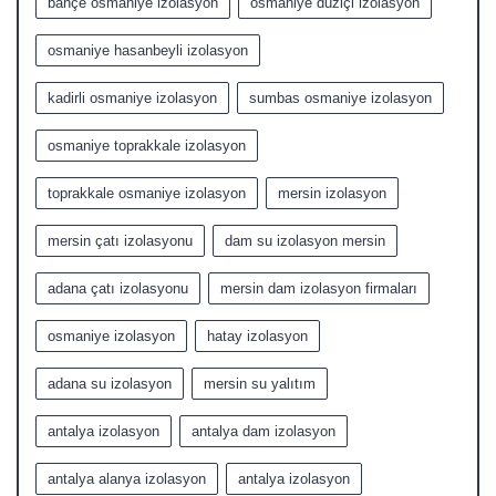
bahçe osmaniye izolasyon
osmaniye düziçi izolasyon
osmaniye hasanbeyli izolasyon
kadirli osmaniye izolasyon
sumbas osmaniye izolasyon
osmaniye toprakkale izolasyon
toprakkale osmaniye izolasyon
mersin izolasyon
mersin çatı izolasyonu
dam su izolasyon mersin
adana çatı izolasyonu
mersin dam izolasyon firmaları
osmaniye izolasyon
hatay izolasyon
adana su izolasyon
mersin su yalıtım
antalya izolasyon
antalya dam izolasyon
antalya alanya izolasyon
antalya izolasyon