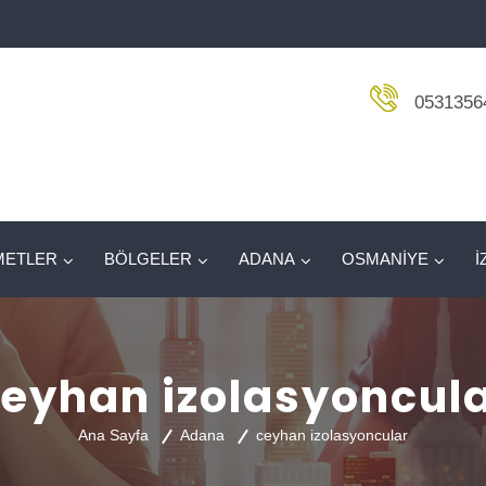
0531356
METLER
BÖLGELER
ADANA
OSMANİYE
İ
eyhan izolasyoncul
Ana Sayfa
Adana
ceyhan izolasyoncular