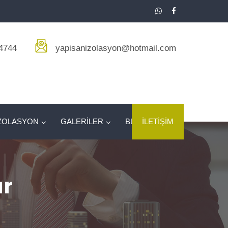
4744
yapisanizolasyon@hotmail.com
ZOLASYON
GALERİLER
BLOG
İLETİŞİM
ar