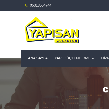
05313564744
ANA SAYFA
YAPI GÜÇLENDİRME
HİZ
c