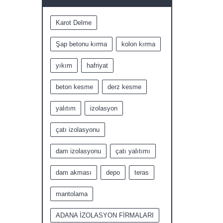
Karot Delme
Şap betonu kırma
kolon kırma
yıkım
hafriyat
beton kesme
derz kesme
yalıtım
izolasyon
çatı izolasyonu
dam izolasyonu
çatı yalıtımı
dam akması
depo
teras
mantolama
ADANA İZOLASYON FİRMALARI