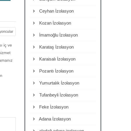
Ceyhan İzolasyon
Kozan İzolasyon
yoncular
İmamoğlu İzolasyon
 iç ve
Karataş İzolasyon
hizmet
Karaisalı İzolasyon
mamanız
Pozantı İzolasyon
un
Yumurtalık İzolasyon
Tufanbeyli İzolasyon
Feke İzolasyon
Adana İzolasyon
aladağ adana izolasyon