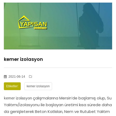
HİZMETLER
BÖLGELER
ADANA
kemer izolasyon
OSMANİYE
İZOLASYON
2021-06-14
Etiketler:
kemer izolasyon
GALERİLER
çalışmalarına Mersin’de başlamış olup, Su
kemer izolasyon
Yalıtımı/izolasyonu ile başlayan üretimi kısa sürede daha
da genişleterek Beton Katkıları, Nem ve Rutubet Yalıtım
BLOG