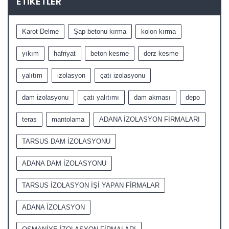
ETIKETLER
Karot Delme
Şap betonu kırma
kolon kırma
yıkım
hafriyat
beton kesme
derz kesme
yalıtım
izolasyon
çatı izolasyonu
dam izolasyonu
çatı yalıtımı
dam akması
depo
teras
mantolama
ADANA İZOLASYON FİRMALARI
TARSUS DAM İZOLASYONU
ADANA DAM İZOLASYONU
TARSUS İZOLASYON İŞİ YAPAN FİRMALAR
ADANA İZOLASYON