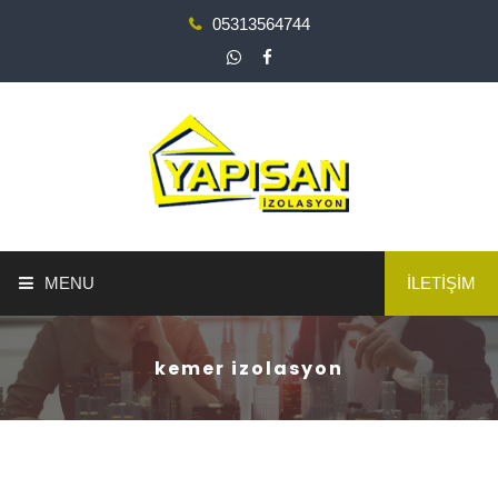
05313564744
MENU
İLETİŞİM
ANA SAYFA
kemer izolasyon
YAPI GÜÇLENDİRME