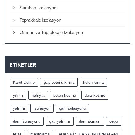
Sumbas İzolasyon
Toprakkale İzolasyon
Osmaniye Toprakkale İzolasyon
ETIKETLER
Karot Delme
Şap betonu kırma
kolon kırma
yıkım
hafriyat
beton kesme
derz kesme
yalıtım
izolasyon
çatı izolasyonu
dam izolasyonu
çatı yalıtımı
dam akması
depo
teras
mantolama
ADANA İZOLASYON FİRMALARI