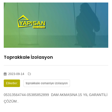
HİZMETLER
BÖLGELER
ADANA
Toprakkale İzolasyon
OSMANİYE
İZOLASYON
2023-09-14
Etiketler:
toprakkale osmaniye izolasyon
GALERİLER
05313564744-05385852899 DAM AKMASINA 15 YIL GARANTİLİ
ÇÖZÜM..
BLOG