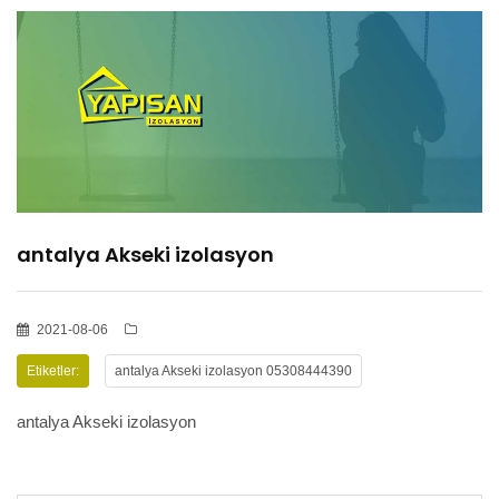
HİZMETLER
BÖLGELER
ADANA
antalya Akseki izolasyon
OSMANİYE
İZOLASYON
2021-08-06
Etiketler:
antalya Akseki izolasyon 05308444390
GALERİLER
antalya Akseki izolasyon
BLOG