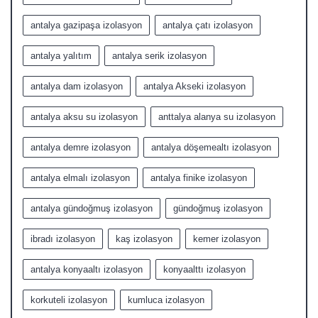
antalya gazipaşa izolasyon
antalya çatı izolasyon
antalya yalıtım
antalya serik izolasyon
antalya dam izolasyon
antalya Akseki izolasyon
antalya aksu su izolasyon
anttalya alanya su izolasyon
antalya demre izolasyon
antalya döşemealtı izolasyon
antalya elmalı izolasyon
antalya finike izolasyon
antalya gündoğmuş izolasyon
gündoğmuş izolasyon
ibradı izolasyon
kaş izolasyon
kemer izolasyon
antalya konyaaltı izolasyon
konyaalttı izolasyon
korkuteli izolasyon
kumluca izolasyon