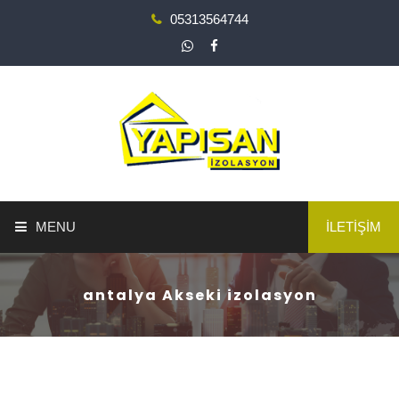
05313564744
MENU
İLETİŞİM
ANA SAYFA
antalya Akseki izolasyon
YAPI GÜÇLENDİRME