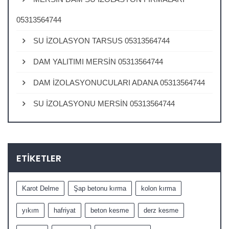
05313564744
SU İZOLASYON TARSUS 05313564744
DAM YALITIMI MERSİN 05313564744
DAM İZOLASYONUCULARI ADANA 05313564744
SU İZOLASYONU MERSİN 05313564744
ETIKETLER
Karot Delme
Şap betonu kırma
kolon kırma
yıkım
hafriyat
beton kesme
derz kesme