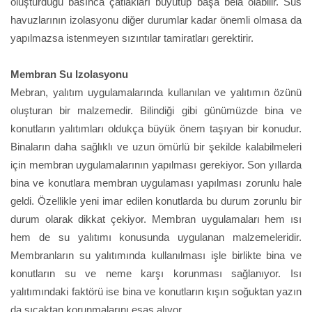
oluşturduğu basınca çatlakları büyütüp başa bela olabilir. Süs
havuzlarının izolasyonu diğer durumlar kadar önemli olmasa da
yapılmazsa istenmeyen sızıntılar tamiratları gerektirir.
Membran Su Izolasyonu
Mebran, yalıtım uygulamalarında kullanılan ve yalıtımın özünü
oluşturan bir malzemedir. Bilindiği gibi günümüzde bina ve
konutların yalıtımları oldukça büyük önem taşıyan bir konudur.
Binaların daha sağlıklı ve uzun ömürlü bir şekilde kalabilmeleri
için membran uygulamalarının yapılması gerekiyor. Son yıllarda
bina ve konutlara membran uygulaması yapılması zorunlu hale
geldi. Özellikle yeni imar edilen konutlarda bu durum zorunlu bir
durum olarak dikkat çekiyor. Membran uygulamaları hem ısı
hem de su yalıtımı konusunda uygulanan malzemeleridir.
Membranların su yalıtımında kullanılması işle birlikte bina ve
konutların su ve neme karşı korunması sağlanıyor. Isı
yalıtımındaki faktörü ise bina ve konutların kışın soğuktan yazın
da sıcaktan korunmalarını esas alıyor.