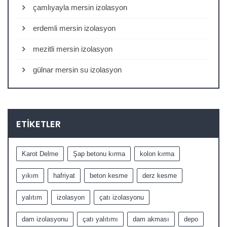
çamlıyayla mersin izolasyon
erdemli mersin izolasyon
mezitli mersin izolasyon
gülnar mersin su izolasyon
ETIKETLER
Karot Delme
Şap betonu kırma
kolon kırma
yıkım
hafriyat
beton kesme
derz kesme
yalıtım
izolasyon
çatı izolasyonu
dam izolasyonu
çatı yalıtımı
dam akması
depo