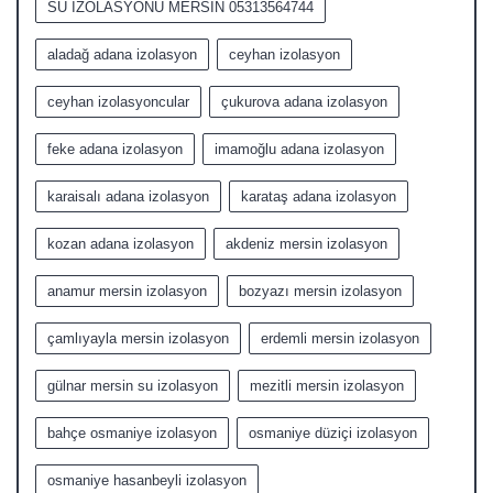
SU İZOLASYONU MERSİN 05313564744
aladağ adana izolasyon
ceyhan izolasyon
ceyhan izolasyoncular
çukurova adana izolasyon
feke adana izolasyon
imamoğlu adana izolasyon
karaisalı adana izolasyon
karataş adana izolasyon
kozan adana izolasyon
akdeniz mersin izolasyon
anamur mersin izolasyon
bozyazı mersin izolasyon
çamlıyayla mersin izolasyon
erdemli mersin izolasyon
gülnar mersin su izolasyon
mezitli mersin izolasyon
bahçe osmaniye izolasyon
osmaniye düziçi izolasyon
osmaniye hasanbeyli izolasyon