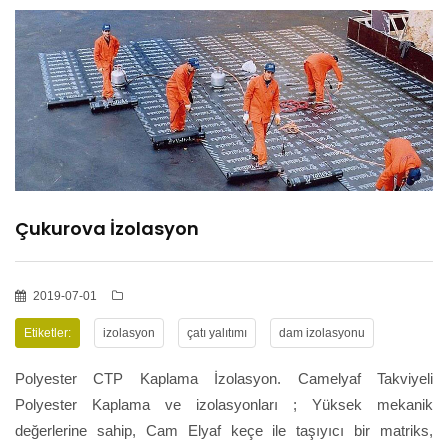
HİZMETLER
BÖLGELER
ADANA
Çukurova İzolasyon
OSMANİYE
İZOLASYON
2019-07-01
Etiketler:
izolasyon
çatı yalıtımı
dam izolasyonu
GALERİLER
Polyester CTP Kaplama İzolasyon. Camelyaf Takviyeli
Polyester Kaplama ve izolasyonları ; Yüksek mekanik
değerlerine sahip, Cam Elyaf keçe ile taşıyıcı bir matriks,
BLOG