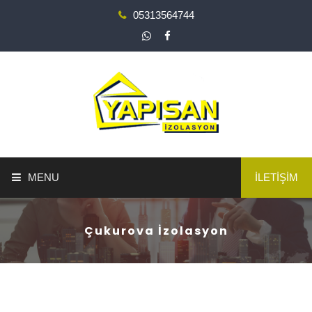
05313564744
MENU
İLETİŞİM
ANA SAYFA
Çukurova İzolasyon
YAPI GÜÇLENDİRME