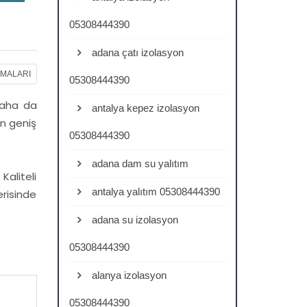
05308444390
adana çatı izolasyon
RMALARI
05308444390
 daha da
antalya kepez izolasyon
an geniş
05308444390
adana dam su yalıtım
Kaliteli
antalya yalıtım 05308444390
risinde
adana su izolasyon
05308444390
alanya izolasyon
05308444390