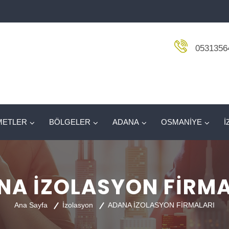
0531356
METLER
BÖLGELER
ADANA
OSMANİYE
İ
NA İZOLASYON FİRMA
Ana Sayfa
İzolasyon
ADANA İZOLASYON FİRMALARI