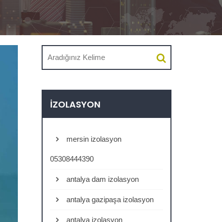
İZOLASYON
mersin izolasyon
05308444390
antalya dam izolasyon
antalya gazipaşa izolasyon
antalya izolasyon