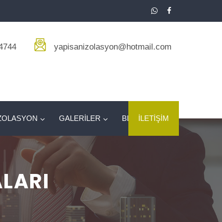
4744
yapisanizolasyon@hotmail.com
ZOLASYON
GALERİLER
BLOG
İLETİŞİM
LARI