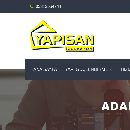
05313564744
ANA SAYFA
YAPI GÜÇLENDİRME
HİZ
ADA