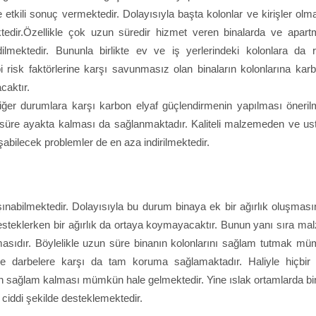
 etkili sonuç vermektedir. Dolayısıyla başta kolonlar ve kirişler ol
ktedir.Özellikle çok uzun süredir hizmet veren binalarda ve apart
lmektedir. Bununla birlikte ev ve iş yerlerindeki kolonlara da ra
risk faktörlerine karşı savunmasız olan binaların kolonlarına karb
caktır.
ğer durumlara karşı karbon elyaf güçlendirmenin yapılması önerilm
n süre ayakta kalması da sağlanmaktadır. Kaliteli malzemeden ve ust
abilecek problemler de en aza indirilmektedir.
aşınabilmektedir. Dolayısıyla bu durum binaya ek bir ağırlık oluşmas
 desteklerken bir ağırlık da ortaya koymayacaktır. Bunun yanı sıra m
asıdır. Böylelikle uzun süre binanın kolonlarını sağlam tutmak mü
darbelere karşı da tam koruma sağlamaktadır. Haliyle hiçbir
n sağlam kalması mümkün hale gelmektedir. Yine ıslak ortamlarda bi
 ciddi şekilde desteklemektedir.