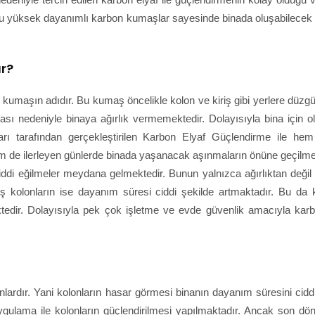
 bu yüksek dayanımlı karbon kumaşlar sayesinde binada oluşabilecek 
ır?
 kumaşın adıdır. Bu kumaş öncelikle kolon ve kiriş gibi yerlere düzg
lması nedeniyle binaya ağırlık vermemektedir. Dolayısıyla bina için o
ları tarafından gerçekleştirilen Karbon Elyaf Güçlendirme ile hem
em de ilerleyen günlerde binada yaşanacak aşınmaların önüne geçilme
ciddi eğilmeler meydana gelmektedir. Bunun yalnızca ağırlıktan deği
iş kolonların ise dayanım süresi ciddi şekilde artmaktadır. Bu da 
tedir. Dolayısıyla pek çok işletme ve evde güvenlik amacıyla karb
onlardır. Yani kolonların hasar görmesi binanın dayanım süresini cidd
ygulama ile kolonların güçlendirilmesi yapılmaktadır. Ancak son dö