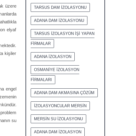
mak üzere
TARSUS DAM İZOLASYONU
manlarda
ADANA DAM İZOLASYONU
hatlıkla
on elyaf
TARSUS İZOLASYON İŞİ YAPAN
FİRMALAR
ektedir.
a kişiler
ADANA İZOLASYON
OSMANİYE İZOLASYON
FİRMALARI
ına engel
ADANA DAM AKMASINA ÇÖZÜM
alzemenin
mkündür.
İZOLASYONCULAR MERSİN
 problem
MERSİN SU İZOLASYONU
nanın su
ADANA DAM İZOLASYON