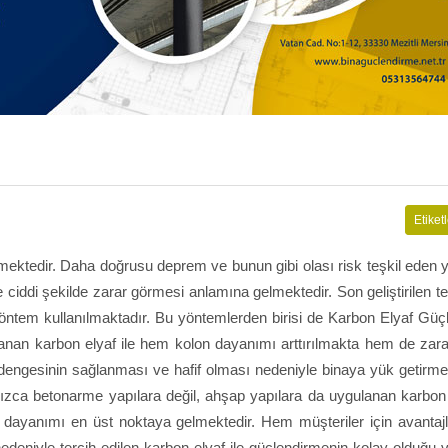
Etiketl
kmektedir. Daha doğrusu deprem ve bunun gibi olası risk teşkil eden 
 ciddi şekilde zarar görmesi anlamına gelmektedir. Son geliştirilen te
k yöntem kullanılmaktadır. Bu yöntemlerden birisi de Karbon Elyaf Gü
gulanan karbon elyaf ile hem kolon dayanımı arttırılmakta hem de za
ç dengesinin sağlanması ve hafif olması nedeniyle binaya yük getirm
ızca betonarme yapılara değil, ahşap yapılara da uygulanan karbon e
dayanımı en üst noktaya gelmektedir. Hem müşteriler için avantajl
edeniyle tercih edilen karbon elyaf ile güçlendirmenin kolay olduğu 