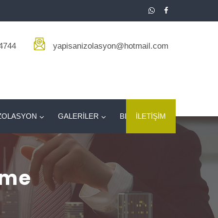
4744
yapisanizolasyon@hotmail.com
ZOLASYON
GALERİLER
BLOG
İLETİŞİM
rme