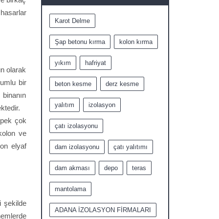
hasarlar
Karot Delme
Şap betonu kırma
kolon kırma
yıkım
hafriyat
ün olarak
lumlu bir
beton kesme
derz kesme
 binanın
yalıtım
izolasyon
ktedir.
l pek çok
çatı izolasyonu
kolon ve
on elyaf
dam izolasyonu
çatı yalıtımı
dam akması
depo
teras
mantolama
i şekilde
ADANA İZOLASYON FİRMALARI
nemlerde