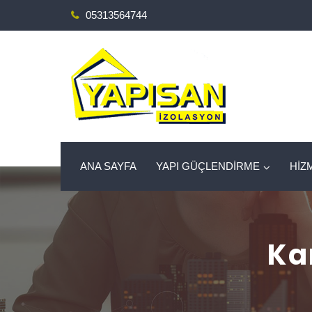
05313564744
ANA SAYFA
YAPI GÜÇLENDİRME
HİZ
Ka