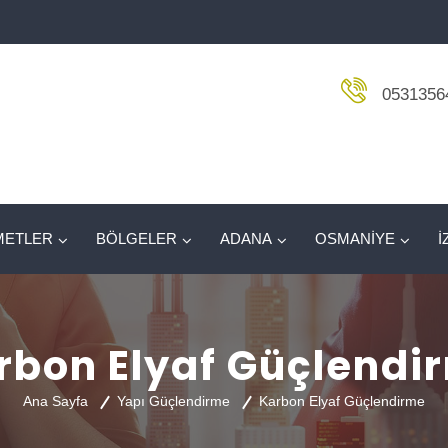
0531356
METLER
BÖLGELER
ADANA
OSMANİYE
İ
rbon Elyaf Güçlendi
Ana Sayfa
Yapı Güçlendirme
Karbon Elyaf Güçlendirme