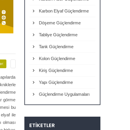
Karbon Elyaf Güçlendirme
Döşeme Güçlendirme
Tabliye Güçlendirme
Tank Güçlendirme
Kolon Güçlendirme
er:
Kiriş Güçlendirme
yapılarda
Yapı Güçlendirme
kniklerle
çlendirme
Güçlendirme Uygulamaları
rar görme
emesi bu
lyaf ile
ı olması
ETIKETLER
ve birkaç