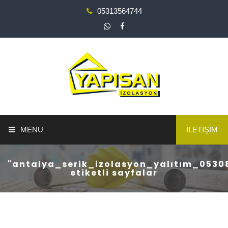
05313564744
MENU
İLETİŞİM
ANA SAYFA
"antalya_serik_izolasyon_yalıtım_0530
etiketli sayfalar
YAPI GÜÇLENDİRME