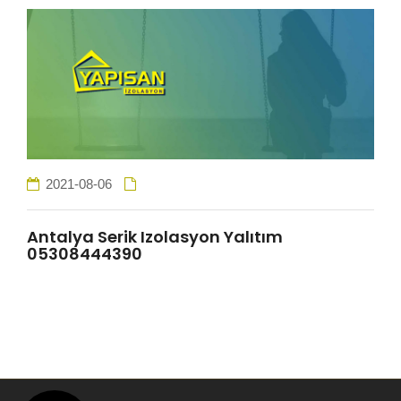
HİZMETLER
BÖLGELER
ADANA
2021-08-06
OSMANİYE
Antalya Serik Izolasyon Yalıtım
05308444390
İZOLASYON
GALERİLER
BLOG