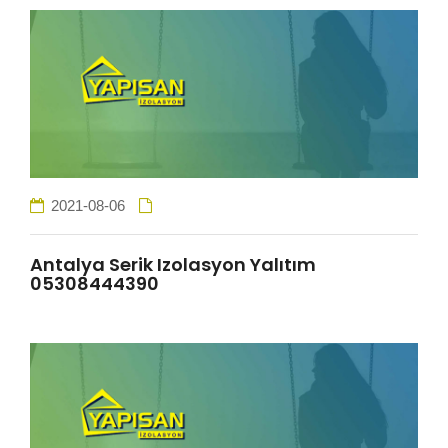
HİZMETLER
BÖLGELER
ADANA
2021-08-06
OSMANİYE
Antalya Serik Izolasyon Yalıtım
05308444390
İZOLASYON
GALERİLER
BLOG