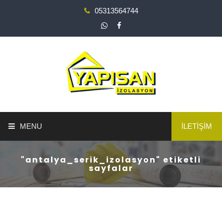
05313564744
MENU
İLETİŞİM
ANA SAYFA
"antalya_serik_izolasyon" etiketli
sayfalar
YAPI GÜÇLENDİRME