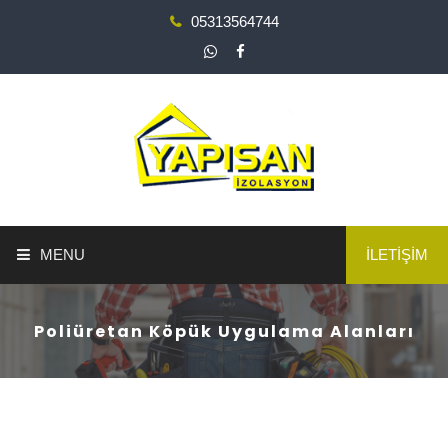
05313564744
MENU
İLETİŞİM
ANA SAYFA
Poliüretan Köpük Uygulama Alanları
YAPI GÜÇLENDİRME