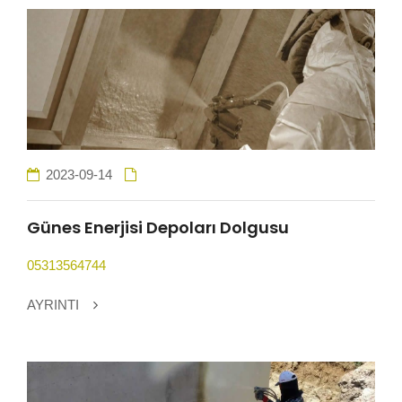
HİZMETLER
BÖLGELER
ADANA
2023-09-14
OSMANİYE
Günes Enerjisi Depoları Dolgusu
05313564744
İZOLASYON
AYRINTI
GALERİLER
BLOG