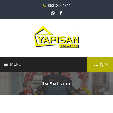
05313564744
MENU
İLETİŞİM
ANA SAYFA
Su Yalıtımı
YAPI GÜÇLENDİRME