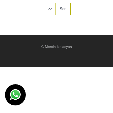
HİZMETLER
>>
Son
BÖLGELER
ADANA
© Mersin İzolasyon
OSMANİYE
İZOLASYON
GALERİLER
BLOG